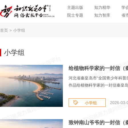
主题出版
知力精华
学
院士专题
知力智库
省
首页
>
小学组
小学组
河北省秦皇岛市“全国青少年科普
作品给植物科学家的一封信秦皇岛市
2026-03-0
小学组