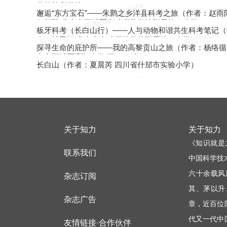
蒙特梭利学校）
邂逅“东方宝石”——朱鹮之乡洋县科考之旅（作者：赵雨
赵新阳 北京市西城区宣武师范学校附属第一小学）
板牙科考（长白山行）——人与动物和谐共生科考笔记（
者：胡子涵 北京市宣武师范学校附属第一小学）
探寻生命的庇护所——我的高黎贡山之旅（作者：杨络循
京市西城区育翔小学 五<13>班）
长白山（作者：夏晨芮 四川省什邡市实验小学）
关于知力
关于知力
《知识就是
联系我们
中国科学技
六十余载风
杂志订阅
其、茅以升
杂志广告
章，近百位
代又一代中
友情链接·合作伙伴