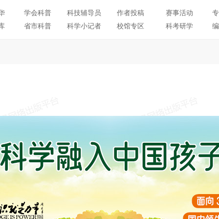
华
学会科普
科技辅导员
作者投稿
赛事活动
专
库
省市科普
科学小记者
校馆专区
科考研学
编