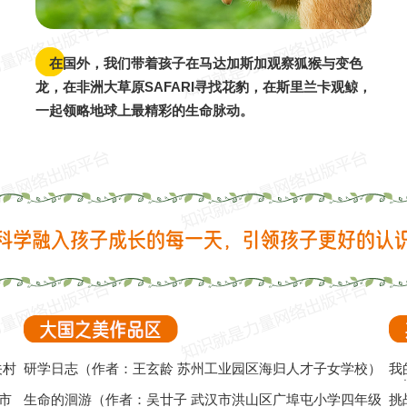
国内22
国外2
家乡5
国内21
国外
在国外，我们带着孩子在马达加斯加观察狐猴与变色
龙，在非洲大草原SAFARI寻找花豹，在斯里兰卡观鲸，
一起领略地球上最精彩的生命脉动。
关村
研学日志（作者：王玄龄 苏州工业园区海归人才子女学校）
我
（
市
生命的洄游（作者：吴廿子 武汉市洪山区广埠屯小学四年级
挑