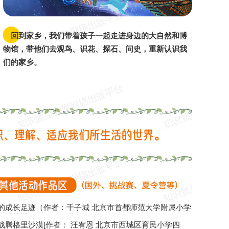
1
家乡4
国内20
家乡1
回到家乡，我们带着孩子一起走进身边的大自然和博
物馆，带他们去观鸟、识花、探石、问史，重新认识我
们的家乡。
的成长足迹（作者：千子城 北京市首都师范大学附属小学
柳明校区） 三（16）班）
战腾格里沙漠[作者： 汪宥恩 北京市西城区育民小学四