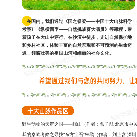
国内23
国外4
在国内，我们通过《国之脊梁——中国十大山脉科学
考察》《纵横四季——自然挑战赛大满贯》等课程，带
着孩子在大山中穿行、在沙漠中徒步，走进自然保护地
和乡村社区，体验丰富的自然景观和不可预测的生命奇
遇，领略壮美的祖国山河和绚丽的社会文化。
野生动物的天府之国——岷山（作者：曾子航 北京市中
第四小学）
我的秦岭考察之寻找“东方宝石”朱鹮（作者：刘芷含 深圳