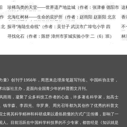
二班）
（1
阳
珍稀鸟类的天堂——世界遗产地盐城（作者：张津睿 德阳市
这
什邡市城南学校四（5）班）
作
北海红树林——生命的庇护所（作者：赵雨阳 赵新阳 北京
香
市西城区宣武师范学校附属第一小学）
 北
探寻“海陆生命线”（作者：吴廿子 武汉市广埠屯小学 四
不
（2）班）
级
寻找化石（作者：陈舒 漳州市芗城实验小学 二（6）班）
林
验
力量》创刊于1956年，周恩来总理亲笔题写刊名。中国科协主管，
术出版社主办，是面向全国青少年的科普图文月刊。
风雨雨，凝聚了众多科技工作者的心血，许多著名科学家，如高士
、钱学森、李四光、华罗庚、周光召等都为其创作了优秀的科普文
院士将其科学精神和科研成果以通俗易懂的方式广泛传播，影响了一
国人。目前活跃在中国科学科技界的不少专家，都曾经是《知识就是