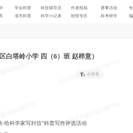
华
学会科普
科技辅导员
作者投稿
赛事活动
专
库
省市科普
科学小记者
校馆专区
科考研学
编
白塔岭小学 四（6）班 赵梓意）
小字号
动·给科学家写封信”科普写作评选活动