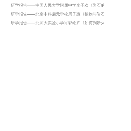
研学报告——中国人民大学附属中学李子欢《岩石的风化过程》
研学报告——北京中科启元学校周子惠《植物与岩石的关系》
研学报告——北师大实验小学肖郭屹卉《如何判断火山活动的次数