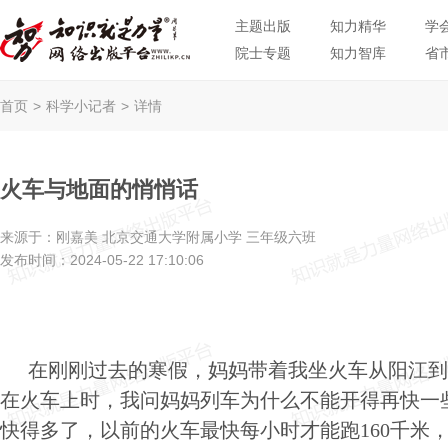
主题出版
知力精华
学
院士专题
知力智库
省
首页
>
科学小记者
>
详情
火车与地面的悄悄话
来源于：
刚嘉美 北京交通大学附属小学 三年级六班
发布时间：
2024-05-22 17:10:06
在刚刚过去的寒假，妈妈带着我坐火车从阳江到
在火车上时，我问妈妈列车为什么不能开得再快一
快得多了，以前的火车最快每小时才能跑160千米